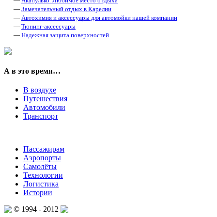
—
Акапулько. Любимое место отдыха
—
Замечательный отдых в Карелии
—
Автохимия и аксессуары для автомойки нашей компании
—
Тюнинг-аксессуары
—
Надежная защита поверхностей
А в это время…
В воздухе
Путешествия
Автомобили
Транспорт
Пассажирам
Аэропорты
Самолёты
Технологии
Логистика
Истории
© 1994 - 2012