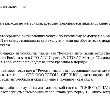
а, шпаклевание
нные расходные материалы, которые подбираются индивидуально 
автосервисов оказывающих услуги по кузовному ремонту, но у м
N не станут навязывать свои услуги и если вы обратитесь с покра
монта.
х марках автомобилей, такие, как "Ремонт - авто" занимается
или Ford, то вам в СТО АТЛ-Сервис. В СТО АС Моторс "Салова 
555 сервис приведут вашего красавца в порядок.
скидку, тогда вам в "Ремонт - авто" где постоянным клиентам и
сь в этот сервис. СТО ООО "ЛЕОН - СЕРВИС" делает скидку 10
 если автомобиль нуждается ещё в починке - сам сюда.
 все работы ведутся на автомотической системе "CHIEF" (США) 
оляет вернуть автомобилю первоначальную форму. В Санкт-Петер